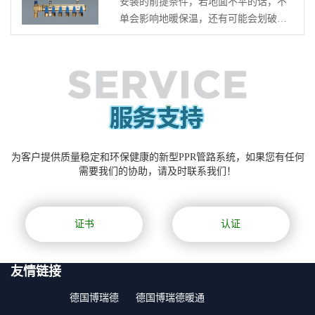
安装的前提条件，若地面不平的话，不
墙面上预留空间，安装完成后可以看到
单会影响地暖保温，还有可能会划破地
暖气片。两种散热方式的优缺点比...
暖管。2、安装总控系统把分集水器水平
装置于图纸指定位置，分水器在上、集
水器在下，间距200毫米。集水器中心距
地面高度不<30厘米安装牢固。安装主管
道时需要保持3坡度，隔一定距离安装固
定...
为客户提供质量稳定和环保健康的新型PPR管路系统，如果您有任何
需要我们的协助，请及时联系我们！
证书
认证
友情链接
德国博瑞德
德国博瑞德暖通