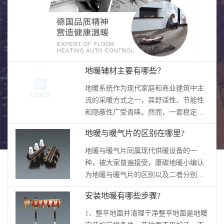
地暖辅材主要有哪些？
地暖系统作为现代家庭和商业建筑中主
流的采暖方式之一，其舒适性、节能性
和隐蔽性广受青睐。然而，一套稳定高
效、使用寿命长的地暖系统，不仅依赖
地暖与暖气片的区别在哪里?
于热源设备（如壁挂炉或空气源热泵）
和主干管材的选择，更离不开各类专业
地暖与暖气片同属现代供暖设备的一
辅材的协同配合。这些看似不起眼的“配
种，被大家普遍接受，康碳地暖小编认
角”，实则在施工质量、系统密封性、热
为地暖与暖气片的区别以及二者分别在
传导效率乃至后期维护中起...
装修施工中需要注意的事项如下：地暖
安装地暖有哪些步骤?
和暖气片的区别:一、外观地暖属于安装
取暖设备，隐蔽在地面以下，安装完成
1、整平地面并清理干净整平地面是地暖
后不能看见；暖气片属于明装，需要在